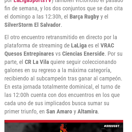
por
LaLigaSportsTV
) también victorioso el pasado
fin de semana, y los dos conjuntos que se dan cita
el domingo a las 12:30h, el
Barça Rugby
y el
SilverStorm El Salvador
.
El otro encuentro retransmitido en directo por la
plataforma de streaming de
LaLiga
es el
VRAC
Quesos Entrepinares
vs
Ciencias Enerside
. Por su
parte, el
CR La Vila
quiere seguir coleccionando
galones en su regreso a la máxima categoría,
recibiendo al subcampeón tras ganar al campeón.
En esta jornada totalmente dominical, el turno de
las 12:00h cuenta con dos encuentros en los que
cada uno de sus implicados busca sumar su
primer triunfo, en
San Amaro
y
Altamira
.