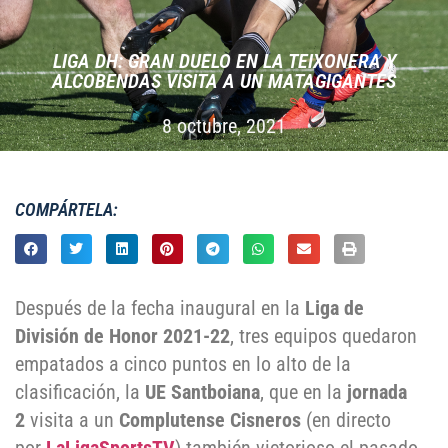
LIGA DH: GRAN DUELO EN LA TEIXONERA Y
ALCOBENDAS VISITA A UN MATAGIGANTES
8 octubre, 2021
COMPÁRTELA:
Después de la fecha inaugural en la
Liga de
División de Honor 2021-22
, tres equipos quedaron
empatados a cinco puntos en lo alto de la
clasificación, la
UE Santboiana
, que en la
jornada
2
visita a un
Complutense Cisneros
(en directo