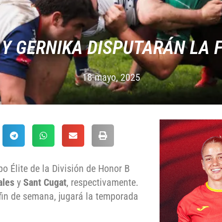
 Y GERNIKA DISPUTARÁN LA F
18 mayo, 2025
po Élite de la División de Honor B
ales
y
Sant Cugat
, respectivamente.
 fin de semana, jugará la temporada