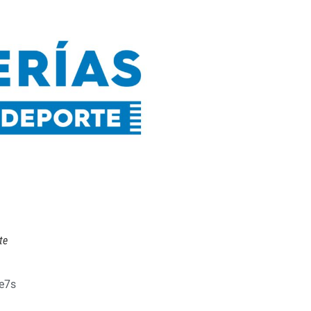
te
e7s