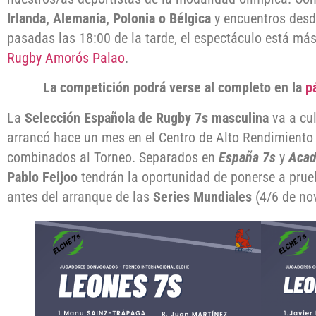
Irlanda, Alemania, Polonia o Bélgica
y encuentros desd
pasadas las 18:00 de la tarde, el espectáculo está má
Rugby Amorós Palao
.
La competición podrá verse al completo en la
pá
La
Selección Española de Rugby 7s masculina
va a cu
arrancó hace un mes en el Centro de Alto Rendimiento
combinados al Torneo. Separados en
España 7s
y
Aca
Pablo Feijoo
tendrán la oportunidad de ponerse a prueb
antes del arranque de las
Series Mundiales
(4/6 de no