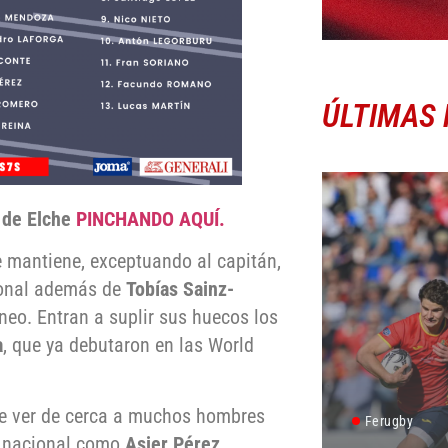
ÚLTIMAS 
l de Elche
PINCHANDO AQUÍ.
e mantiene, exceptuando al capitán,
sional además de
Tobías Sainz-
neo. Entran a suplir sus huecos los
a
, que ya debutaron en las World
ere ver de cerca a muchos hombres
Ferugby
by nacional como
Asier Pérez,