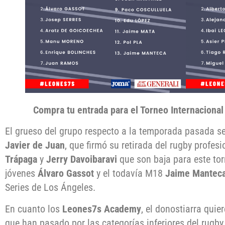
Compra tu entrada para el Torneo Internaciona
El grueso del grupo respecto a la temporada pasada s
Javier de Juan
, que firmó su retirada del rugby profe
Trápaga
y
Jerry Davoibaravi
que son baja para este tor
jóvenes
Álvaro Gassot
y el todavía M18
Jaime Mantec
Series de Los Ángeles.
En cuanto los
Leones7s Academy
, el donostiarra qui
que han pasado por las categorías inferiores del rug