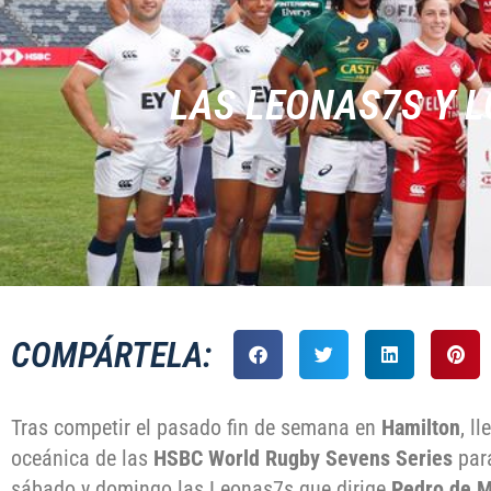
LAS LEONAS7S Y L
COMPÁRTELA:
Tras competir el pasado fin de semana en
Hamilton
, l
oceánica de las
HSBC World Rugby Sevens Series
par
sábado y domingo las Leonas7s que dirige
Pedro de M