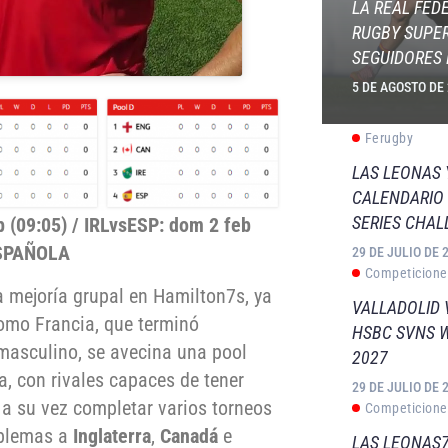
LA REAL FED
RUGBY SUPER
SEGUIDORES 
5 DE AGOSTO DE
Ferugby
LAS LEONAS
CALENDARIO 
SERIES CHAL
b (09:05) / IRLvsESP: dom 2 feb
ESPAÑOLA
29 DE JULIO DE 
Competicione
a mejoría grupal en Hamilton7s, ya
VALLADOLID 
omo Francia, que terminó
HSBC SVNS 
masculino, se avecina una pool
2027
a, con rivales capaces de tener
29 DE JULIO DE 
 a su vez completar varios torneos
Competicione
oblemas a
Inglaterra
,
Canadá
e
LAS LEONAS7