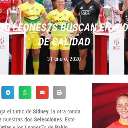
OS LEONES7S BUSCAN EN SI
DE CALIDAD
31 enero, 2020
lega el turno de
Sidney
, la otra ronda
a nuestras dos
Selecciones
. Este
atías
y los Leones7s de
Pablo