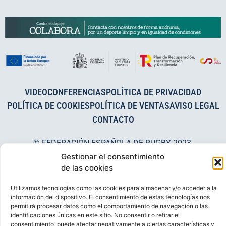
VIDEOCONFERENCIAS
POLÍTICA DE PRIVACIDAD
POLÍTICA DE COOKIES
POLÍTICA DE VENTAS
AVISO LEGAL
CONTACTO
© FEDERACIÓN ESPAÑOLA DE RUGBY 2023.
DESARROLLADO POR
TOOOLS
.
Gestionar el consentimiento
de las cookies
Utilizamos tecnologías como las cookies para almacenar y/o acceder a la
información del dispositivo. El consentimiento de estas tecnologías nos
permitirá procesar datos como el comportamiento de navegación o las
identificaciones únicas en este sitio. No consentir o retirar el
consentimiento, puede afectar negativamente a ciertas características y