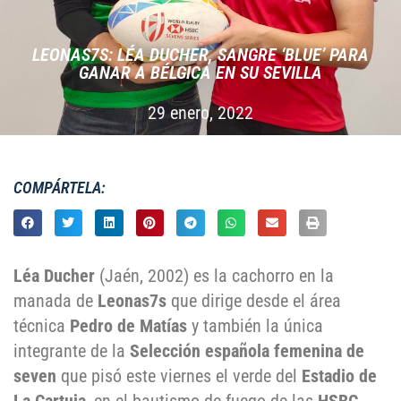
LEONAS7S: LÉA DUCHER, SANGRE ‘BLUE’ PARA
GANAR A BÉLGICA EN SU SEVILLA
29 enero, 2022
COMPÁRTELA:
Léa Ducher
(Jaén, 2002) es la cachorro en la
manada de
Leonas7s
que dirige desde el área
técnica
Pedro de Matías
y también la única
integrante de la
Selección española femenina de
seven
que pisó este viernes el verde del
Estadio de