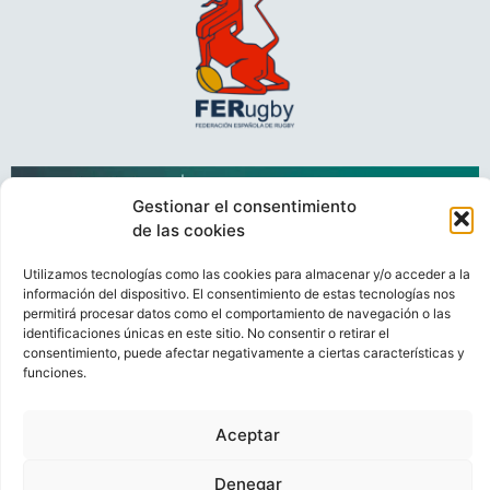
Gestionar el consentimiento
de las cookies
Utilizamos tecnologías como las cookies para almacenar y/o acceder a la
información del dispositivo. El consentimiento de estas tecnologías nos
permitirá procesar datos como el comportamiento de navegación o las
VIDEOCONFERENCIAS
POLÍTICA DE PRIVACIDAD
identificaciones únicas en este sitio. No consentir o retirar el
consentimiento, puede afectar negativamente a ciertas características y
POLÍTICA DE COOKIES
POLÍTICA DE VENTAS
AVISO LEGAL
funciones.
CONTACTO
Aceptar
© FEDERACIÓN ESPAÑOLA DE RUGBY 2023.
DESARROLLADO POR
TOOOLS
.
Denegar