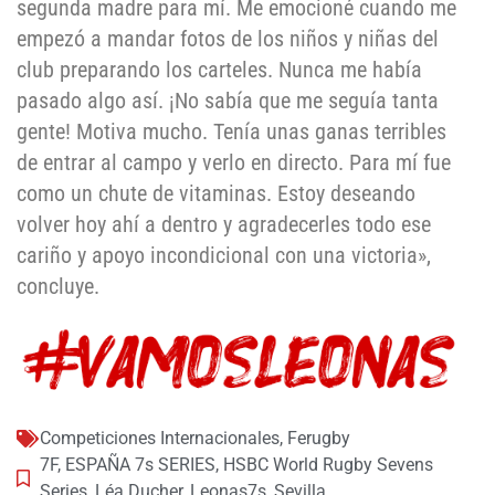
segunda madre para mí. Me emocioné cuando me
empezó a mandar fotos de los niños y niñas del
club preparando los carteles. Nunca me había
pasado algo así. ¡No sabía que me seguía tanta
gente! Motiva mucho. Tenía unas ganas terribles
de entrar al campo y verlo en directo. Para mí fue
como un chute de vitaminas. Estoy deseando
volver hoy ahí a dentro y agradecerles todo ese
cariño y apoyo incondicional con una victoria»,
concluye.
Competiciones Internacionales
,
Ferugby
7F
,
ESPAÑA 7s SERIES
,
HSBC World Rugby Sevens
Series
,
Léa Ducher
,
Leonas7s
,
Sevilla