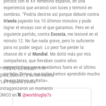
pinitos con el XV femenino español, en una
experiencia que arrancó con luces y terminó en
sombras. “Podría decirse así porque debuté contra
Irlanda
jugando los 10 últimos minutos y pude
lograr el ensayo con el que ganamos. Pero en el
siguiente partido, contra
Escocia
, me lesioné en el
minuto 12. No fue nada grave, pero lo suficiente
para no poder seguir. Lo peor fue perder la
chance de ir al
Mundial
. Me dolió más por mis
compañeras, que llevaban cuatro años
preparándose y nos quedamos fuera en el último
????ESTO ES RUGBY ????
partido. Pienso que todas hemos aprendido mucho
@lea_ducher_ y su hermanita
de ese torneo en Italia».
“La Pequeña Leona”
protagonizaron un momento
ÚNICO en el
@worldrugby7s