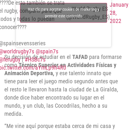
????De esto también se trata
January
— World Rugby ES
Haz clic para aceptar cookies de marketing y
el rugby, compartí para que
28,
(@WorldRugby_ES)
permitir este contenido
todos y todas lo puedan
2022
conocer????
@spainsevensseries
@worldrugby7s
@spain7s
Su decisión de estudiar en el
TAFAD
para formarse
@ferugby
|
#HSBc7s
como
Técnico Superior en Actividades Físicas y
pic.twitter.com/aYmLp9h4R0
Animación Deportiva,
y ese talento innato que
tiene para leer el juego medio segundo antes que
el resto le llevaron hasta la ciudad de La Giralda,
donde dice haber encontrado su lugar en el
mundo, y un club, las Cocodrilas, hecho a su
medida.
“Me vine aquí porque estaba cerca de mi casa y