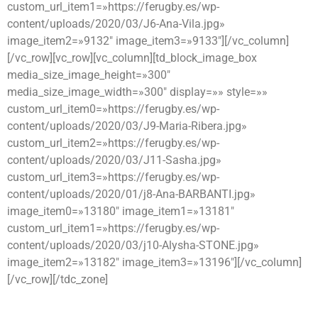
custom_url_item1=»https://ferugby.es/wp-
content/uploads/2020/03/J6-Ana-Vila.jpg»
image_item2=»9132″ image_item3=»9133″][/vc_column]
[/vc_row][vc_row][vc_column][td_block_image_box
media_size_image_height=»300″
media_size_image_width=»300″ display=»» style=»»
custom_url_item0=»https://ferugby.es/wp-
content/uploads/2020/03/J9-Maria-Ribera.jpg»
custom_url_item2=»https://ferugby.es/wp-
content/uploads/2020/03/J11-Sasha.jpg»
custom_url_item3=»https://ferugby.es/wp-
content/uploads/2020/01/j8-Ana-BARBANTI.jpg»
image_item0=»13180″ image_item1=»13181″
custom_url_item1=»https://ferugby.es/wp-
content/uploads/2020/03/j10-Alysha-STONE.jpg»
image_item2=»13182″ image_item3=»13196″][/vc_column]
[/vc_row][/tdc_zone]