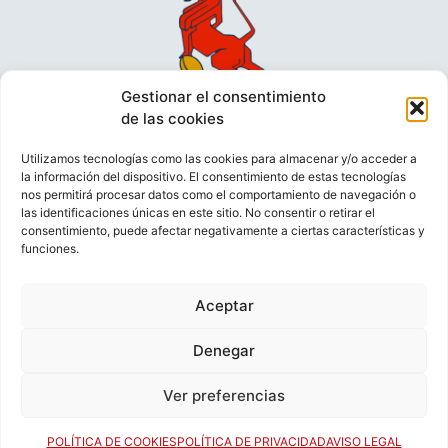
Gestionar el consentimiento
de las cookies
Utilizamos tecnologías como las cookies para almacenar y/o acceder a
la información del dispositivo. El consentimiento de estas tecnologías
nos permitirá procesar datos como el comportamiento de navegación o
las identificaciones únicas en este sitio. No consentir o retirar el
consentimiento, puede afectar negativamente a ciertas características y
funciones.
VIDEOCONFERENCIAS
POLÍTICA DE PRIVACIDAD
Aceptar
POLÍTICA DE COOKIES
POLÍTICA DE VENTAS
AVISO LEGAL
CONTACTO
Denegar
Ver preferencias
© FEDERACIÓN ESPAÑOLA DE RUGBY 2023.
DESARROLLADO POR
TOOOLS
.
POLÍTICA DE COOKIES
POLÍTICA DE PRIVACIDAD
AVISO LEGAL