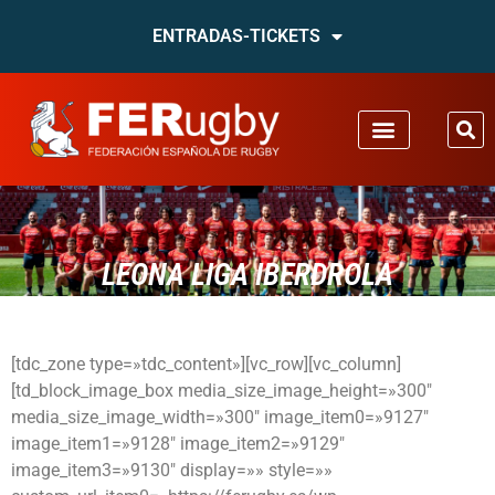
ENTRADAS-TICKETS
LEONA LIGA IBERDROLA
[tdc_zone type=»tdc_content»][vc_row][vc_column]
[td_block_image_box media_size_image_height=»300″
media_size_image_width=»300″ image_item0=»9127″
image_item1=»9128″ image_item2=»9129″
image_item3=»9130″ display=»» style=»»