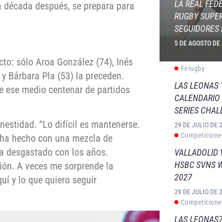
LA REAL FED
na década después, se prepara para
RUGBY SUPER
SEGUIDORES 
5 DE AGOSTO DE
cto: sólo Aroa González (74), Inés
Ferugby
 y Bárbara Pla (53) la preceden.
LAS LEONAS
de ese medio centenar de partidos
CALENDARIO 
SERIES CHAL
onestidad. “Lo difícil es mantenerse.
29 DE JULIO DE 
Competicione
o ha hecho con una mezcla de
ha desgastado con los años.
VALLADOLID 
HSBC SVNS 
ión. A veces me sorprende la
2027
uí y lo que quiero seguir
29 DE JULIO DE 
Competicione
LAS LEONAS7