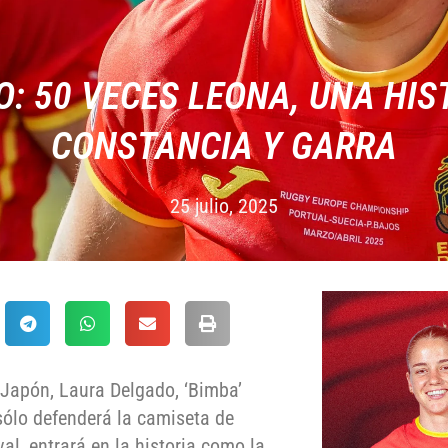
: 50 VECES LEONA, UNA HIS
CONSTANCIA Y GARRA
25 julio, 2025
 Japón, Laura Delgado, ‘Bimba’
sólo defenderá la camiseta de
al, entrará en la historia como la