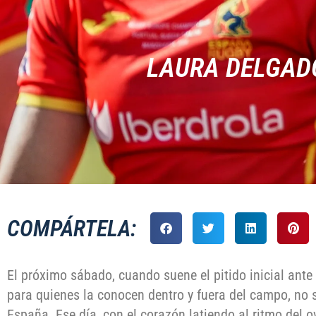
LAURA DELGADO
COMPÁRTELA:
El próximo sábado, cuando suene el pitido inicial ante
para quienes la conocen dentro y fuera del campo, no 
España. Ese día, con el corazón latiendo al ritmo del ov