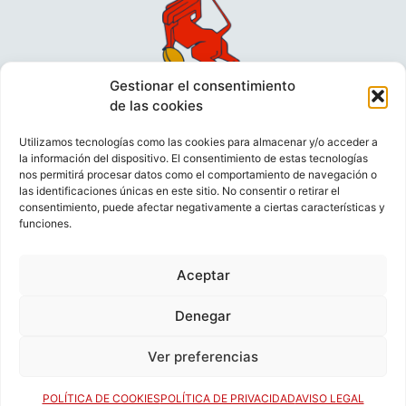
Gestionar el consentimiento
de las cookies
Utilizamos tecnologías como las cookies para almacenar y/o acceder a
la información del dispositivo. El consentimiento de estas tecnologías
nos permitirá procesar datos como el comportamiento de navegación o
las identificaciones únicas en este sitio. No consentir o retirar el
consentimiento, puede afectar negativamente a ciertas características y
funciones.
VIDEOCONFERENCIAS
POLÍTICA DE PRIVACIDAD
Aceptar
POLÍTICA DE COOKIES
POLÍTICA DE VENTAS
AVISO LEGAL
CONTACTO
Denegar
Ver preferencias
© FEDERACIÓN ESPAÑOLA DE RUGBY 2023.
DESARROLLADO POR
TOOOLS
.
POLÍTICA DE COOKIES
POLÍTICA DE PRIVACIDAD
AVISO LEGAL