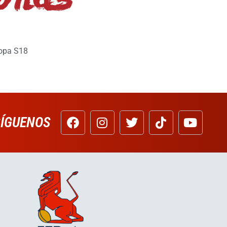
opa S18
SÍGUENOS