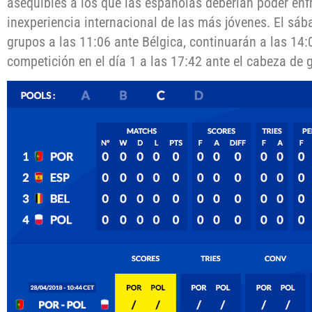
asequibles a los que las españolas deberían poder enfre
inexperiencia internacional de las más jóvenes. El sá
grupos a las 11:06 ante Bélgica, continuarán a las 14:
competición en el día 1 a las 17:42 ante el cabeza de 