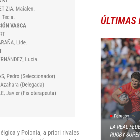
A RT
T ZIA, Maialen.
Tecla.
ÚLTIMAS 
IÓN VASCA
RT
RAÑA, Lide.
T
ERNÁNDEZ, Lucia.
S, Pedro (Seleccionador)
Azahara (Delegada)
, Javier (Fisioterapeuta)
Ferugby
LA REAL FED
gica y Polonia, a priori rivales
RUGBY SUPER