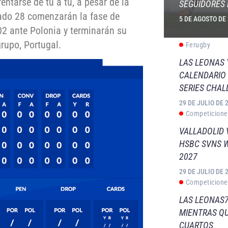
ntarse de tú a tú, a pesar de la
SEGUIDORES 
bado 28 comenzarán la fase de
5 DE AGOSTO DE
02 ante Polonia y terminarán su
grupo, Portugal.
Ferugby
LAS LEONAS
CALENDARIO 
SERIES CHAL
29 DE JULIO DE 
Competicione
VALLADOLID 
HSBC SVNS 
2027
29 DE JULIO DE 
Competicione
LAS LEONAS7
MIENTRAS QU
CUARTOS