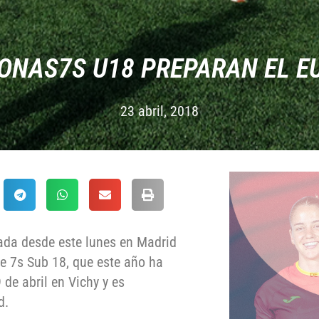
EONAS7S U18 PREPARAN EL E
23 abril, 2018
ada desde este lunes en Madrid
e 7s Sub 18, que este año ha
de abril en Vichy y es
d.