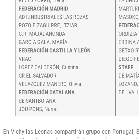
PECES ZORRO, Elena.
LA ÚNIC
FEDERACIÓN MADRID
MARTURE
AD I.INDUSTRIALES LAS ROZAS
MASOKO, 
POZO EIZAGUIRRE, ITZIAR.
FEDERAC
C.R. MAJADAHONDA
ORDIZIA 
GARCÍA GALA, MARÍA.
ERBINA A
FEDERACIÓN CASTILLA Y LEÓN
GETXO R
VRAC
DIEGO F
LÓPEZ CALDERÓN, Cristina.
STAFF
CR EL SALVADOR
DE MATÍA
VELÁZQUEZ MANERO, Olivia.
LOZANO, 
FEDERACIÓN CATALANA
DEL VALLE
UE SANTBOIANA
JOU PONS, Nuria.
En Vichy las Leonas compartirán grupo con Portugal, Bél