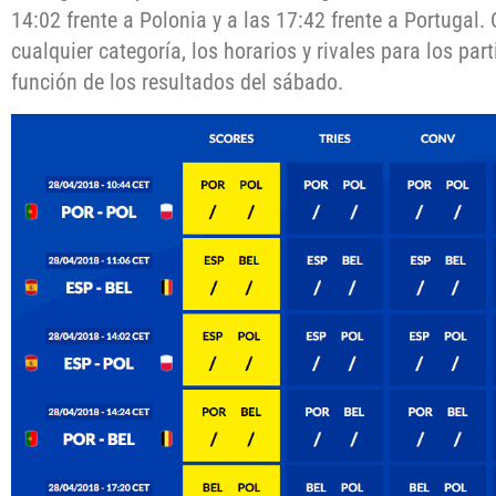
14:02 frente a Polonia y a las 17:42 frente a Portugal.
cualquier categoría, los horarios y rivales para los p
función de los resultados del sábado.