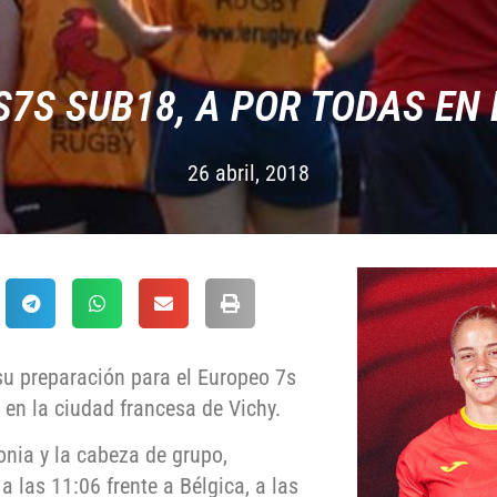
7S SUB18, A POR TODAS EN
26 abril, 2018
u preparación para el Europeo 7s
, en la ciudad francesa de Vichy.
onia y la cabeza de grupo,
a las 11:06 frente a Bélgica, a las