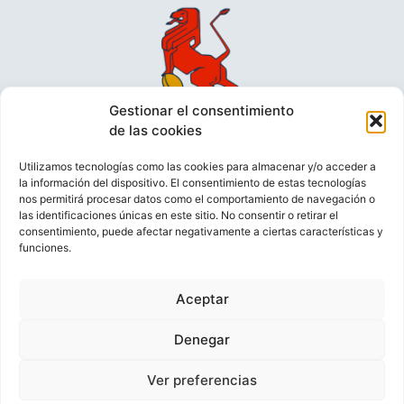
Gestionar el consentimiento
de las cookies
Utilizamos tecnologías como las cookies para almacenar y/o acceder a
la información del dispositivo. El consentimiento de estas tecnologías
nos permitirá procesar datos como el comportamiento de navegación o
las identificaciones únicas en este sitio. No consentir o retirar el
consentimiento, puede afectar negativamente a ciertas características y
funciones.
VIDEOCONFERENCIAS
POLÍTICA DE PRIVACIDAD
Aceptar
POLÍTICA DE COOKIES
POLÍTICA DE VENTAS
AVISO LEGAL
CONTACTO
Denegar
Ver preferencias
© FEDERACIÓN ESPAÑOLA DE RUGBY 2023.
DESARROLLADO POR
TOOOLS
.