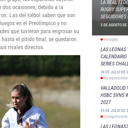
LA REAL FED
e dos ocasiones, debido a la
RUGBY SUPER
ron. Las del trébol saben que son
SEGUIDORES 
s Juegos en el Preolímpico y no
5 DE AGOSTO DE
des que tuvieron para engrosar su
hasta el pitido final, se quedaron
Ferugby
sus rivales directos.
LAS LEONAS
CALENDARIO 
SERIES CHAL
29 DE JULIO DE 
Competicione
VALLADOLID 
HSBC SVNS 
2027
29 DE JULIO DE 
Competicione
LAS LEONAS7