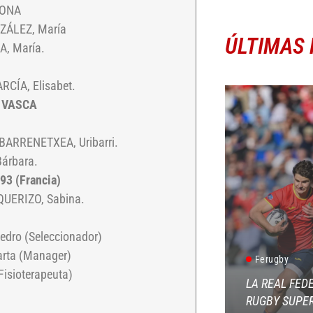
LONA
ÁLEZ, María
ÚLTIMAS 
, María.
CÍA, Elisabet.
 VASCA
ARRENETXEA, Uribarri.
árbara.
3 (Francia)
UERIZO, Sabina.
edro (Seleccionador)
rta (Manager)
Ferugby
Fisioterapeuta)
LA REAL FED
RUGBY SUPER