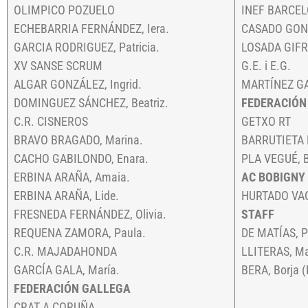
OLIMPICO POZUELO
INEF BARCE
ECHEBARRIA FERNÁNDEZ, Iera.
CASADO GONZ
GARCIA RODRIGUEZ, Patricia.
LOSADA GIFRA
XV SANSE SCRUM
G.E. i E.G.
ALGAR GONZÁLEZ, Ingrid.
MARTÍNEZ GAR
DOMINGUEZ SÁNCHEZ, Beatriz.
FEDERACIÓN
C.R. CISNEROS
GETXO RT
BRAVO BRAGADO, Marina.
BARRUTIETA B
CACHO GABILONDO, Enara.
PLA VEGUÉ, B
ERBINA ARAÑA, Amaia.
AC BOBIGNY 9
ERBINA ARAÑA, Lide.
HURTADO VAQ
FRESNEDA FERNÁNDEZ, Olivia.
STAFF
REQUENA ZAMORA, Paula.
DE MATÍAS, P
C.R. MAJADAHONDA
LLITERAS, Ma
GARCÍA GALA, María.
BERA, Borja (
FEDERACIÓN GALLEGA
CRAT A CORUÑA