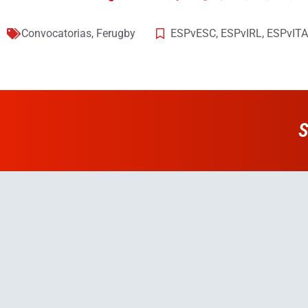
Convocatorias
,
Ferugby
ESPvESC
,
ESPvIRL
,
ESPvITA