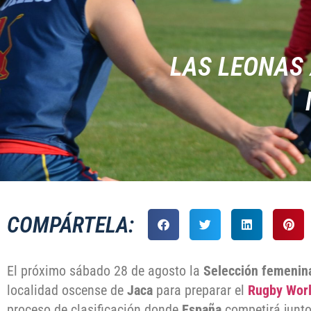
LAS LEONAS 
COMPÁRTELA:
El próximo sábado 28 de agosto la
Selección femenin
localidad oscense de
Jaca
para preparar el
Rugby Worl
proceso de clasificación donde
España
competirá junt