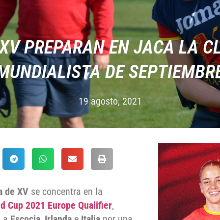
XV PREPARAN EN JACA LA C
MUNDIALISTA DE SEPTIEMBR
19 agosto, 2021
a de XV
se concentra en la
d Cup 2021 Europe Qualifier
,
o a
Escocia
,
Irlanda
e
Italia
por una