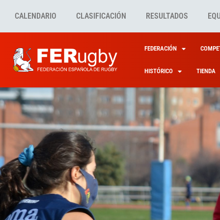
CALENDARIO
CLASIFICACIÓN
RESULTADOS
EQ
FEDERACIÓN
COMPET
HISTÓRICO
TIENDA