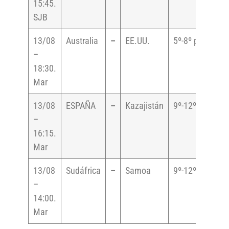
15:45.
SJB
13/08
Australia
–
EE.UU.
5º-8º puesto
–
18:30.
Mar
13/08
ESPAÑA
–
Kazajistán
9º-12º puesto
–
16:15.
Mar
13/08
Sudáfrica
–
Samoa
9º-12º puesto
–
14:00.
Mar