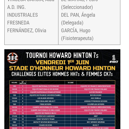
A.D. ING.
(Seleccionador)
INDUSTRIALES
DEL PAN, Ángela
FRESNEDA
(Delegada)
FERNÁNDEZ, Olivia
GARCÍA, Hugo
(Fisioterapeuta)