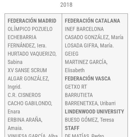
2018
FEDERACIÓN MADRID
FEDERACIÓN CATALANA
OLÍMPICO POZUELO
INEF BARCELONA
ECHEBARRIA
CASADO GONZÁLEZ, María
FERNÁNDEZ, Iera.
LOSADA GIFRA, María.
HURTADO VAQUERIZO,
GEIEG
Sabina
MARTINEZ GARCÍA,
XV SANSE SCRUM
Elisabeth
ALGAR GONZÁLEZ,
FEDERACIÓN VASCA
Ingrid.
GETXO RT
C.R. CISNEROS
BARRUTIETA
CACHO GABILONDO,
BARRENETXEA, Uribarri
Enara
LINDENWOOD UNIVERSITY
ERBINA ARAÑA,
BUESO GÓMEZ, Teresa
Amaia.
STAFF
VINUESA GARCÍA, Alba
DE MATÍAS, Pedro