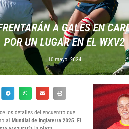
FRENTARÁN A GALES EN CARDI
POR UN LUGAR EN EL WXV2
10 mayo, 2024
e los detalles del encuentro que
no al
Mundial de Inglaterra 2025
. El
nte aseguraría la plaza