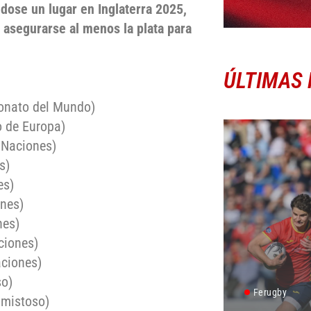
dose un lugar en Inglaterra 2025,
 asegurarse al menos la plata para
ÚLTIMAS 
onato del Mundo)
o de Europa)
 Naciones)
s)
es)
ones)
nes)
ciones)
aciones)
so)
Ferugby
Amistoso)