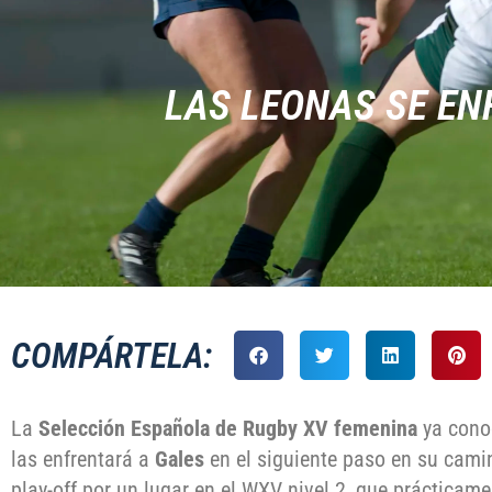
LAS LEONAS SE EN
COMPÁRTELA:
La
Selección Española de Rugby XV femenina
ya conoc
las enfrentará a
Gales
en el siguiente paso en su cami
play-off por un lugar en el WXV nivel 2, que prácticame