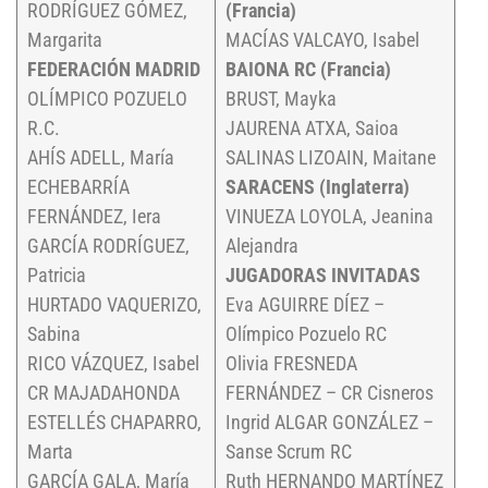
RODRÍGUEZ GÓMEZ,
(Francia)
Margarita
MACÍAS VALCAYO, Isabel
FEDERACIÓN MADRID
BAIONA RC (Francia)
OLÍMPICO POZUELO
BRUST, Mayka
R.C.
JAURENA ATXA, Saioa
AHÍS ADELL, María
SALINAS LIZOAIN, Maitane
ECHEBARRÍA
SARACENS (Inglaterra)
FERNÁNDEZ, Iera
VINUEZA LOYOLA, Jeanina
GARCÍA RODRÍGUEZ,
Alejandra
Patricia
JUGADORAS INVITADAS
HURTADO VAQUERIZO,
Eva AGUIRRE DÍEZ –
Sabina
Olímpico Pozuelo RC
RICO VÁZQUEZ, Isabel
Olivia FRESNEDA
CR MAJADAHONDA
FERNÁNDEZ – CR Cisneros
ESTELLÉS CHAPARRO,
Ingrid ALGAR GONZÁLEZ –
Marta
Sanse Scrum RC
GARCÍA GALA, María
Ruth HERNANDO MARTÍNEZ