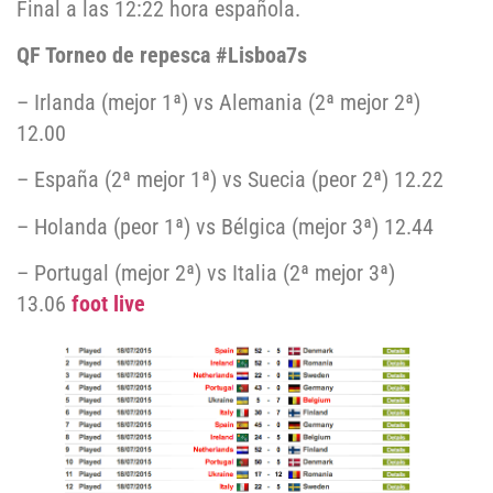
Final a las 12:22 hora española.
QF Torneo de repesca #Lisboa7s
– Irlanda (mejor 1ª) vs Alemania (2ª mejor 2ª)
12.00
– España (2ª mejor 1ª) vs Suecia (peor 2ª) 12.22
– Holanda (peor 1ª) vs Bélgica (mejor 3ª) 12.44
– Portugal (mejor 2ª) vs Italia (2ª mejor 3ª)
13.06
foot live