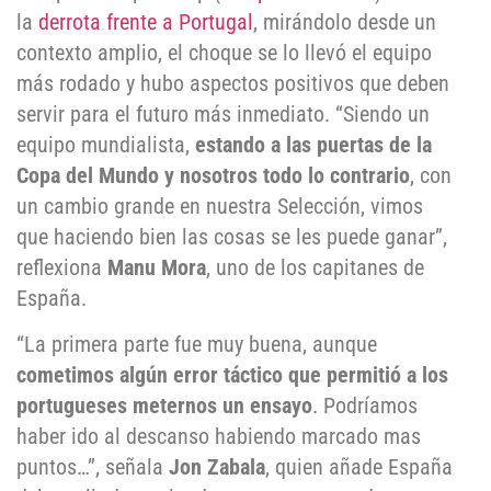
la
derrota frente a Portugal
, mirándolo desde un
contexto amplio, el choque se lo llevó el equipo
más rodado y hubo aspectos positivos que deben
servir para el futuro más inmediato. “Siendo un
equipo mundialista,
estando a las puertas de la
Copa del Mundo y nosotros todo lo contrario
, con
un cambio grande en nuestra Selección, vimos
que haciendo bien las cosas se les puede ganar”,
reflexiona
Manu Mora
, uno de los capitanes de
España.
“La primera parte fue muy buena, aunque
c
ometimos alg
ún
error t
á
ctico que permiti
ó
a los
portugueses meternos un ensayo
. Podríamos
haber ido al descanso habiendo marcado mas
puntos…”, señala
Jon Zabala
, quien añade España