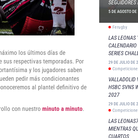
SEGUIDORES 
5 DE AGOSTO DE
Ferugby
LAS LEONAS
CALENDARIO 
máximo los últimos días de
SERIES CHAL
de sus respectivas temporadas. Por
29 DE JULIO DE 
ortantísima y los jugadores saben
Competicione
e pueden pedir más condicionantes
VALLADOLID 
conoceremos al plantel definitivo de
HSBC SVNS 
2027
29 DE JULIO DE 
rollo con nuestro
minuto a minuto
.
Competicione
LAS LEONAS7
MIENTRAS QU
CUARTOS