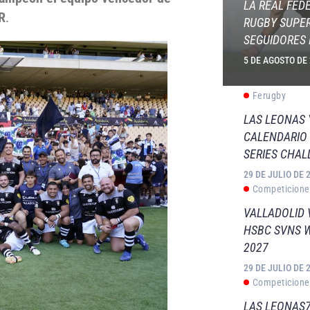
LA REAL FED
R
.
RUGBY SUPER
SEGUIDORES 
5 DE AGOSTO DE
Ferugby
LAS LEONAS
CALENDARIO 
SERIES CHAL
29 DE JULIO DE 
Competicione
VALLADOLID 
HSBC SVNS 
2027
29 DE JULIO DE 
Competicione
LAS LEONAS7