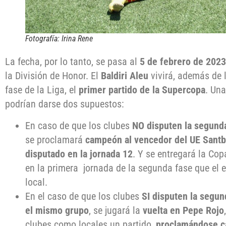
Fotografía: Irina Rene
La fecha, por lo tanto, se pasa al
5 de febrero de 2023
la División de Honor. El
Baldiri Aleu
vivirá, además de 
fase de la Liga, el
primer partido de la Supercopa
. Una
podrían darse dos supuestos:
En caso de que los clubes
NO disputen
la segund
se proclamará
campeón al vencedor del UE Santb
disputado en la jornada 12
. Y se entregará la Co
en la primera jornada de la segunda fase que el
local.
En el caso de que los clubes
SI disputen la segun
el mismo grupo
, se jugará la
vuelta en Pepe Rojo
clubes como locales un partido,
proclamándose c