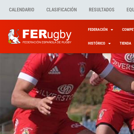
CALENDARIO
CLASIFICACIÓN
RESULTADOS
EQ
FEDERACIÓN
COMPET
HISTÓRICO
TIENDA