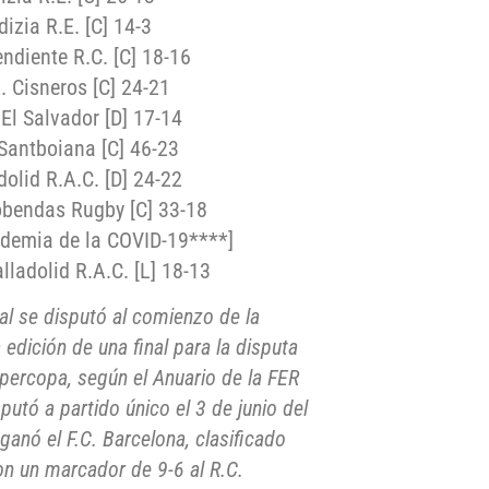
izia R.E. [C] 14-3
endiente R.C. [C] 18-16
R. Cisneros [C] 24-21
 El Salvador [D] 17-14
 Santboiana [C] 46-23
dolid R.A.C. [D] 24-22
cobendas Rugby [C] 33-18
ndemia de la COVID-19****]
ladolid R.A.C. [L] 18-13
al se disputó al comienzo de la
dición de una final para la disputa
percopa, según el Anuario de la FER
utó a partido único el 3 de junio del
anó el F.C. Barcelona, clasificado
n un marcador de 9-6 al R.C.