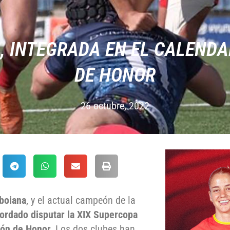
, INTEGRADA EN EL CALENDAR
DE HONOR
26 octubre, 2022
boiana
, y el actual campeón de la
ordado disputar la XIX
Supercopa
ión de Honor.
Los dos clubes han