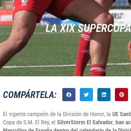
LA XIX SUPERCOPA
COMPÁRTELA:
El vigente campeón de la División de Honor, la
UE Sant
Copa de S.M. El Rey, el
SilverStorm El Salvador
,
han ac
Masculina de España
dentro del calendario de la Divis