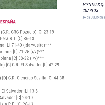
MIENTRAS QU
CUARTOS
26 DE JULIO DE 
 ESPAÑA
 (C.R. CRC Pozuelo) [C] 23-19
Bera R.T. [C] 36-13
ana [L] 71-40 (ida/vuelta)***
boiana [L] 71-25 (i/v)***
oiana [C] 58-32 (i/v)***
 [C] C.R. El Salvador [L] 42-29
D] C.R. Ciencias Sevilla [C] 44-38
 El Salvador [L] 13-8
 Salvador [C] 24-10
izia R.E. [C] 26-13