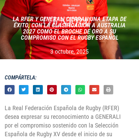
LA RFER Y GENERALI CIERRAN UNA ETAPA DE
ÉXITO, CON LA CLASIFICACIÓN A AUSTRALIA
2027 COMO EL BROCHE DE ORO A SU
COMPROMISO CON EL RUGBY ESPAÑOL
3 octubre, 2025
COMPÁRTELA:
La Real Federación Española de Rugby (RFER)
desea expresar su reconocimiento a GENERALI
por el compromiso sostenido con la Selección
Española de Rugby XV desde el inicio de su