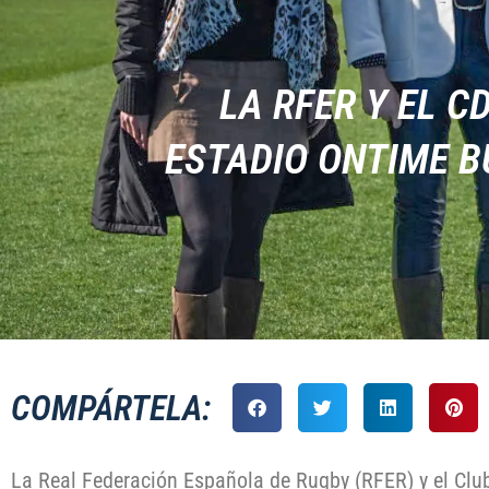
LA RFER Y EL 
ESTADIO ONTIME B
COMPÁRTELA:
La Real Federación Española de Rugby (RFER) y el Clu