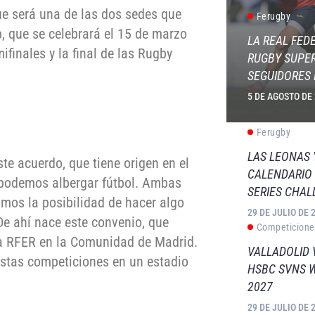
ue será una de las dos sedes que
Ferugby
, que se celebrará el 15 de marzo
LA REAL FED
finales y la final de las Rugby
RUGBY SUPER
SEGUIDORES 
5 DE AGOSTO DE
Ferugby
LAS LEONAS
te acuerdo, que tiene origen en el
CALENDARIO 
 podemos albergar fútbol. Ambas
SERIES CHAL
amos la posibilidad de hacer algo
29 DE JULIO DE 
De ahí nace este convenio, que
Competicione
la RFER en la Comunidad de Madrid.
VALLADOLID 
stas competiciones en un estadio
HSBC SVNS 
2027
29 DE JULIO DE 