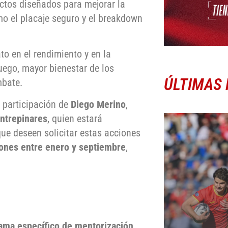
ctos diseñados para mejorar la
mo el placaje seguro y el breakdown
o en el rendimiento y en la
uego, mayor bienestar de los
ÚLTIMAS 
mbate.
 participación de
Diego Merino
,
ntrepinares
, quien estará
ue deseen solicitar estas acciones
iones entre enero y septiembre
,
ama específico de mentorización
,