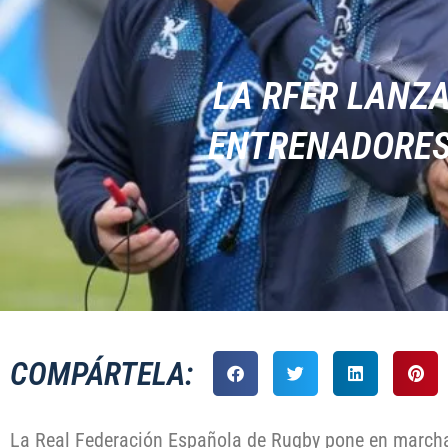
LA RFER LANZ
ENTRENADORES
COMPÁRTELA:
La Real Federación Española de Rugby pone en march