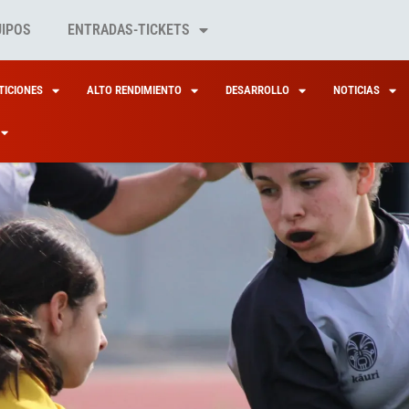
UIPOS
ENTRADAS-TICKETS
ICIONES
ALTO RENDIMIENTO
DESARROLLO
NOTICIAS