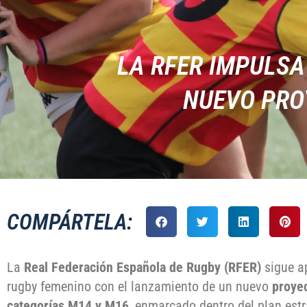
LA RFER IMPULSA
NUEVO PROY
COMPÁRTELA:
La
Real
Federación Española de Rugby (RFER)
sigue ap
rugby femenino con el lanzamiento de un nuevo
proyec
categorías M14 y M16
, enmarcado dentro del plan est