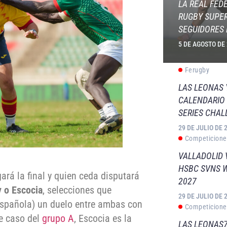
LA REAL FED
RUGBY SUPER
SEGUIDORES 
5 DE AGOSTO DE
Ferugby
LAS LEONAS
CALENDARIO 
SERIES CHAL
29 DE JULIO DE 
Competicione
VALLADOLID 
HSBC SVNS 
ará la final y quien ceda disputará
2027
 o Escocia
, selecciones que
29 DE JULIO DE 
española) un duelo entre ambas con
Competicione
e caso del
grupo A
, Escocia es la
LAS LEONAS7