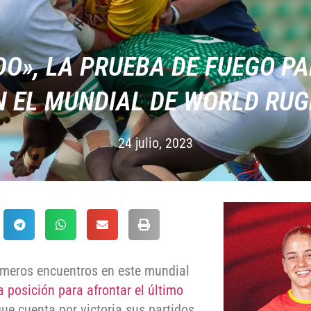
O», LA PRUEBA DE FUEGO PA
N EL MUNDIAL DE WORLD RUG
24 julio, 2023
imeros encuentros en este mundial
 posición para afrontar el último
 que cuenta por victoria sus partidos