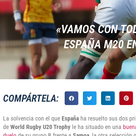
«VAMOS CON TOD
ESPAÑA M20 E
COMPÁRTELA:
La solvencia con el que
España
ha resuelto sus dos pr
de
World Rugby U20 Trophy
le ha situado en una
buena
duelo
de su grupo B frente a
Samoa
, la otra selección