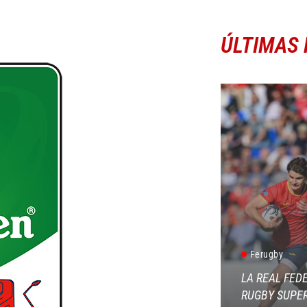
ÚLTIMAS 
Ferugby
LA REAL FED
RUGBY SUPER