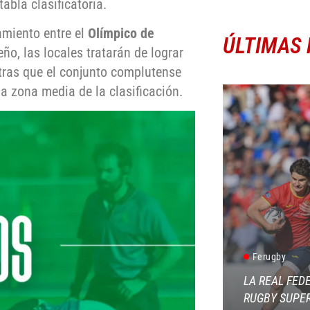
abla clasificatoria.
tamiento entre el
Olímpico de
ÚLTIMAS 
eño, las locales tratarán de lograr
ntras que el conjunto complutense
la zona media de la clasificación.
Ferugby
LA REAL FED
RUGBY SUPER