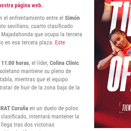
uestra página web.
on el enfrentamiento entre el
Simón
nto sevillano, cuarto clasificado
n Majadahonda que ocupa la tercera
o en esa tercera plaza.
Este
s
11:00 horas
, el líder,
Colina Clinic
lisoletano mantiene su pleno de
a tabla, mientras que el equipo
ratar de huir de la zona baja de la
 CRAT Coruña
en un duelo de polos
 clasificado, intentará mantener la
 llega tras dos victorias