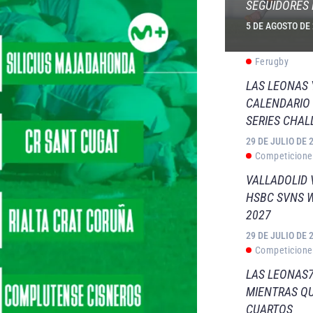
SEGUIDORES 
5 DE AGOSTO DE
Ferugby
LAS LEONAS
CALENDARIO 
SERIES CHAL
29 DE JULIO DE 
Competicione
VALLADOLID 
HSBC SVNS 
2027
29 DE JULIO DE 
Competicione
LAS LEONAS7
MIENTRAS QU
CUARTOS