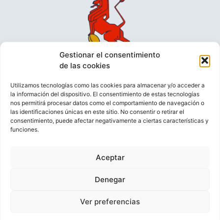
Gestionar el consentimiento
de las cookies
Utilizamos tecnologías como las cookies para almacenar y/o acceder a
la información del dispositivo. El consentimiento de estas tecnologías
nos permitirá procesar datos como el comportamiento de navegación o
las identificaciones únicas en este sitio. No consentir o retirar el
consentimiento, puede afectar negativamente a ciertas características y
funciones.
VIDEOCONFERENCIAS
POLÍTICA DE PRIVACIDAD
Aceptar
POLÍTICA DE COOKIES
POLÍTICA DE VENTAS
AVISO LEGAL
CONTACTO
Denegar
Ver preferencias
© FEDERACIÓN ESPAÑOLA DE RUGBY 2023.
DESARROLLADO POR
TOOOLS
.