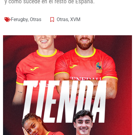
y como sucede en el resto de España.
Ferugby
,
Otras
Otras
,
XVM