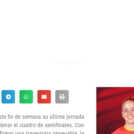
ENSO A DIVISIÓN DE HONOR E
DA ANTES DE LAS SEMIFINAL
13 mayo, 2026
ste fin de semana su última jornada
rdenar el cuadro de semifinales. Con
firmar una trayectoria impecable, la