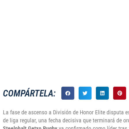
LA FASE DE ASC
ÚLTIMA JORNA
COMPÁRTELA:
La fase de ascenso a División de Honor Elite disputa e
de liga regular, una fecha decisiva que terminará de o
Steelphalt Getxo Rugby
ya confirmado como líder tras 