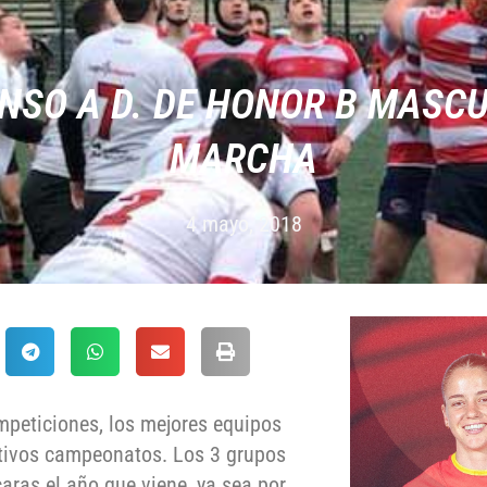
ENSO A D. DE HONOR B MASCU
MARCHA
4 mayo, 2018
mpeticiones, los mejores equipos
ectivos campeonatos. Los 3 grupos
aras el año que viene, ya sea por