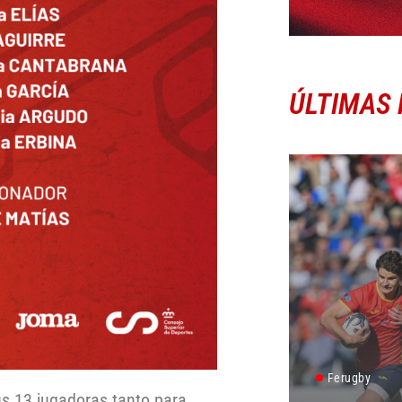
ÚLTIMAS 
Ferugby
us 13 jugadoras tanto para