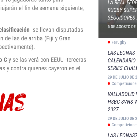
LA REAL FED
iajarán el fin de semana siguiente,
RUGBY SUPER
SEGUIDORES 
5 DE AGOSTO DE
clasificación
-se llevan disputadas
 de las de arriba (Fiji y Gran
Ferugby
pectivamente).
LAS LEONAS
o C
y se las verá con EEUU -terceras
CALENDARIO 
imas y contra quienes cayeron en el
SERIES CHAL
29 DE JULIO DE 
Competicione
VALLADOLID 
HSBC SVNS 
2027
29 DE JULIO DE 
Competicione
LAS LEONAS7