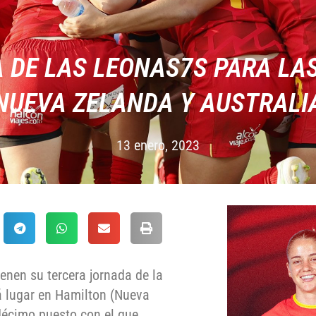
 DE LAS LEONAS7S PARA LAS
NUEVA ZELANDA Y AUSTRALI
13 enero, 2023
enen su tercera jornada de la
á lugar en Hamilton (Nueva
décimo puesto con el que