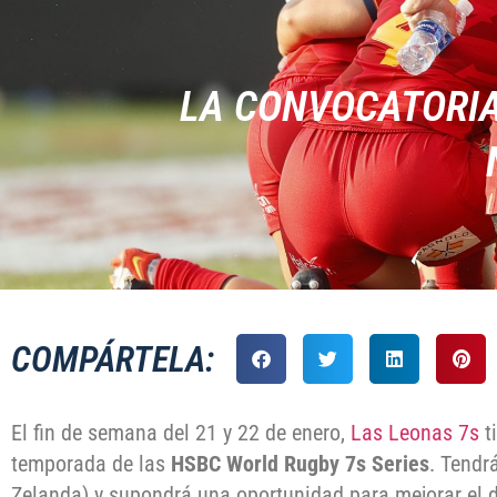
LA CONVOCATORIA
COMPÁRTELA:
El fin de semana del 21 y 22 de enero,
Las Leonas 7s
ti
temporada de las
HSBC World Rugby 7s Series
. Tendr
Zelanda) y supondrá una oportunidad para mejorar el 