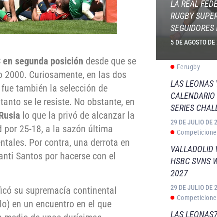
LA REAL FED
RUGBY SUPER
SEGUIDORES 
5 DE AGOSTO DE
C en segunda posición
desde que se
Ferugby
ño 2000. Curiosamente, en las dos
LAS LEONAS
fue también la selección de
CALENDARIO 
tanto se le resiste. No obstante, en
SERIES CHAL
 Rusia
lo que la privó de alcanzar la
29 DE JULIO DE 
 por 25-18, a la sazón última
Competicione
ntales. Por contra, una derrota en
VALLADOLID 
anti Santos por hacerse con el
HSBC SVNS 
2027
29 DE JULIO DE 
ficó su supremacía continental
Competicione
ilo) en un encuentro en el que
LAS LEONAS7