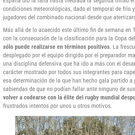
España dio la talla hasta mediada la segunda mitad e
condiciones meteorológicas, dado el temporal de frío y
jugadores del combinado nacional desde que aterrizaro
Más allá de lo acaecido este último fin de semana en T
con la consecución de la clasificación para la Copa de
sólo puede realizarse en términos positivos
. La frescu
desplegado por el equipo dirigido por el preparador mad
una disciplina defensiva que ha ido a más con el desar
carácter mostrado por todos sus integrantes para ca
esa determinación de la que han hecho gala partido a 
sabiendas de que no podían fallar ante ninguno de sus 
volver a codearse con la élite del rugby mundial desp
frustrados intentos por unos u otros motivos.