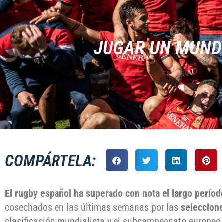
JUGAR UN MUNDI
COMPÁRTELA:
El rugby español ha superado con nota el largo perío
cosechados en las últimas semanas por las
seleccion
clasificación mundialista y el subcampeonato europeo d