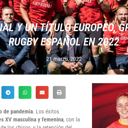
AL Y UN TÍTULO EUROPEO, G
RUGBY ESPAÑOL EN 2022
21 marzo, 2022
do de pandemia
. Los éxitos
es XV masculina y femenina
, con la
e los chicos, y la retención del