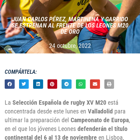
JUAN CARLOS PÉREZ, MARTINENA Y GARRIDO
SE ESTRENAN AL FRENTE DE LOS LEONES M20
DE ORO
24 octubre, 2022
COMPÁRTELA:
La
Selección Española de rugby XV M20
está
concentrada desde este lunes en
Valladolid
para
ultimar la preparación del
Campeonato de Europa
,
en el que los jóvenes Leones
defenderán el título
continental del 6 al 13 de noviembre
en Lisboa,