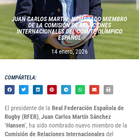
JUAN CARLOS MARTÍN, NOMBRADO MIEMBRO
DE LA COMISIÓN DE RELACIONES
INTERNACIONALES DEL COMITÉ OLÍMPICO
ESPAÑOL
14 enero, 2026
COMPÁRTELA:
El presidente de la
Real Federación Española de
Rugby (RFER)
,
Juan Carlos Martín Sánchez
‘Hansen’
, ha sido nombrado nuevo miembro de la
Comisión de Relaciones Internacionales
del