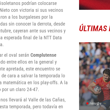
lisoletanos podrían colocarse
Nieto con victoria si sus vecinos
ron a los burgaleses por la
das sin conocer la derrota, desde
ÚLTIMAS 
ctubre, cayeran ante sus vecinos y
la esperada final de la NTT Data
a.
ar el oval serán
Complutense
o entre ellos en la general y
nte apretada, este encuentro se
 de cara a salvar la temporada lo
a matemática en los play-offs. A la
o por un claro 24-47.
nos llevará al Valle de las Cañas,
Ferugby
sta temporada, pero todavía en