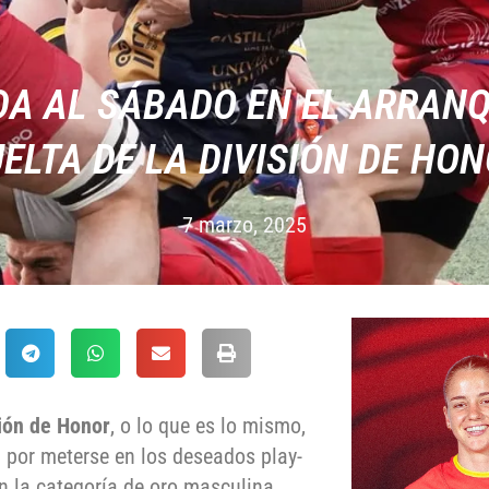
DA AL SÁBADO EN EL ARRANQ
ELTA DE LA DIVISIÓN DE HO
7 marzo, 2025
sión de Honor
, o lo que es lo mismo,
n por meterse en los deseados play-
en la categoría de oro masculina.