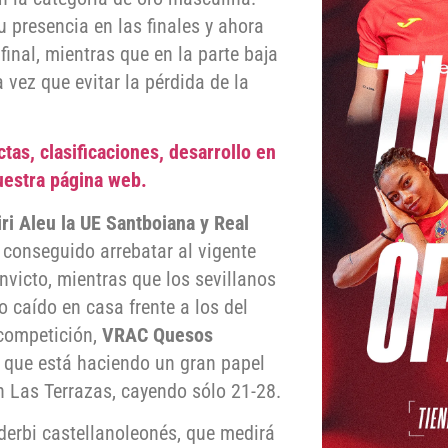
u presencia en las finales y ahora
inal, mientras que en la parte baja
a vez que evitar la pérdida de la
tas, clasificaciones, desarrollo en
uestra página web.
iri Aleu la UE Santboiana y Real
 conseguido arrebatar al vigente
victo, mientras que los sevillanos
o caído en casa frente a los del
 competición,
VRAC Quesos
que está haciendo un gran papel
n Las Terrazas, cayendo sólo 21-28.
derbi castellanoleonés, que medirá