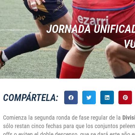
JORNADA UNIFICA
VU
COMPÁRTELA:
Comienza la segunda ronda de fase regular de la
Divi
sólo restan cinco fechas para que los conjuntos pelee
offs o eviten el doble descenso, que se dará este año 