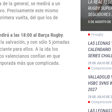
LA REAL FED
 de la general, se medirá a un
RUGBY SUPER
vo. Precisamente este mismo
SEGUIDORES 
rimera vuelta, del que los de
5 DE AGOSTO DE
dirá a las 18:00 al Barça Rugby
.
Ferugby
a salvación, y con sólo 5 jornadas
LAS LEONAS
ante para ellos. A la ida los
CALENDARIO 
SERIES CHAL
los valencianos confían en que
temporada más que complicada.
29 DE JULIO DE 
Competicione
VALLADOLID 
HSBC SVNS 
2027
29 DE JULIO DE 
Competicione
LAS LEONAS7