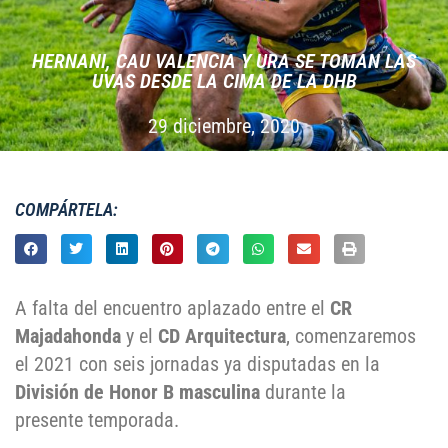
HERNANI, CAU VALENCIA Y URA SE TOMAN LAS
UVAS DESDE LA CIMA DE LA DHB
29 diciembre, 2020
COMPÁRTELA:
A falta del encuentro aplazado entre el
CR
Majadahonda
y el
CD Arquitectura
, comenzaremos
el 2021 con seis jornadas ya disputadas en la
División de Honor B masculina
durante la
presente temporada.