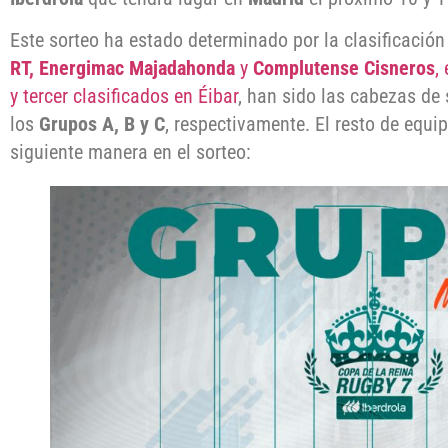
Este sorteo ha estado determinado por la clasificació
RT,
Energimac Majadahonda
y
Complutense Cisneros
,
y tercer clasificados en Éibar
, han sido las cabezas de 
los
Grupos A, B y C
, respectivamente. El resto de equ
siguiente manera en el sorteo: