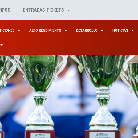
UIPOS
ENTRADAS-TICKETS
ICIONES
ALTO RENDIMIENTO
DESARROLLO
NOTICIAS