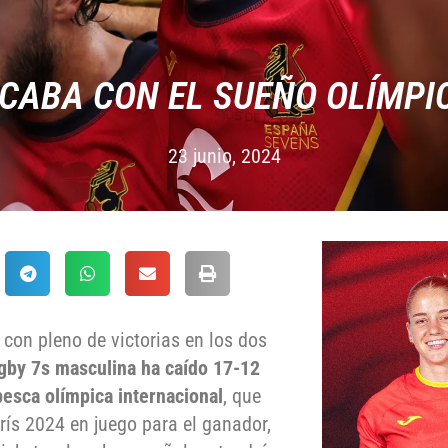
CABA CON EL SUEÑO OLÍMPIC
23 junio, 2024
con pleno de victorias en los dos
ugby 7s masculina ha caído 17-12
pesca olímpica internacional
, que
rís 2024 en juego para el ganador,