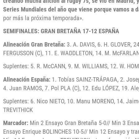
creando mucha afición al rugby 7s, se vio en Madrid, 
Series Mundiales del año que viene porque vamos a d
por más la próxima temporada».
SEMIFINALES: GRAN BRETAÑA 17-12 ESPAÑA
Alineación Gran Bretaña:
3. A. DAVIS, 6. H. GLOVER, 24
FERGUSSON (C), 11. E. WADDLETON, 14. M. McFARLA
Suplentes: 5. R. McCANN, 9. M. WILLIAMS, 12. W. HOM
Alineación España:
1. Tobías SAINZ-TRÁPAGA, 2. Jose
4. Juan RAMOS, 7. Pol PLA (C), 12. Edu LÓPEZ, 19. A
Suplentes: 6. Nico NIETO, 10. Manu MORENO, 14. Jai
TREVITHICK
Marcador:
Min 2 Ensayo Gran Bretaña 5-0// Min 3 Ensa
Ensayo Enrique BOLINCHES 10-5// Min 12 Ensayo y tra