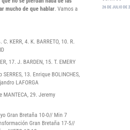
y que no se pierdan nada de las
26 DE JULIO DE 
ar mucho de que hablar
. Vamos a
. C. KERR, 4. K. BARRETO, 10. R.
ND
ER, 17. J. BARDEN, 15. T. EMERY
p SERRES, 13. Enrique BOLINCHES,
lejandro LAFORGA
me MANTECA, 29. Jeremy
yo Gran Bretaña 10-0// Min 7
nsformación Gran Bretaña 17-5//