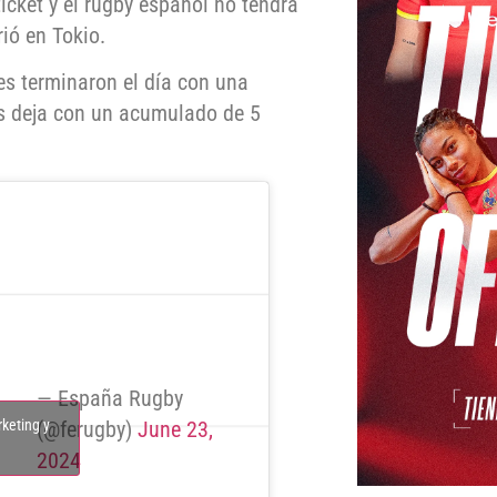
icket y el rugby español no tendrá
ió en Tokio.
les terminaron el día con una
es deja con un acumulado de 5
— España Rugby
rketing y
(@ferugby)
June 23,
2024