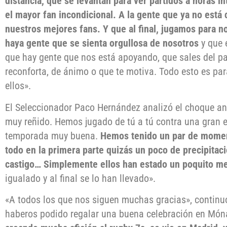
distancia, que se levantan para ver partidos a horas i
el mayor fan incondicional. A la gente que ya no está
nuestros mejores fans. Y que al final, jugamos para n
haya gente que se sienta orgullosa de nosotros
y que 
que hay gente que nos está apoyando, que sales del pa
reconforta, de ánimo o que te motiva. Todo esto es pa
ellos».
El Seleccionador Paco Hernández analizó el choque an
muy reñido. Hemos jugado de tú a tú contra una gran 
temporada muy buena.
Hemos tenido un par de moment
todo en la primera parte quizás un poco de precipitac
castigo… Simplemente ellos han estado un poquito me
igualado y al final se lo han llevado».
«A todos los que nos siguen muchas gracias», continuó
haberos podido regalar una buena celebración en Món