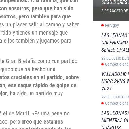
ntempestivas. A la familia, que son
SEGUIDORES 
 con nosotros, pero que han sido
5 DE AGOSTO DE
osotros, pero también para que
es un placer salir al campo y saber
Ferugby
rtido y tienes un mensaje que
LAS LEONAS
ra ellos también y jugamos para
CALENDARIO 
SERIES CHAL
29 DE JULIO DE 
te Gran Bretaña como «un partido
Competicione
equipo que ha hecho una
VALLADOLID 
os cruciales en el partido, sobre
HSBC SVNS 
ión, ese saque rápido de golpe de
2027
jor
, ha sido un partido muy
29 DE JULIO DE 
Competicione
LAS LEONAS7
 el de Motril. «Es una pena no
MIENTRAS QU
aco, pero
creo que estamos
CUARTOS