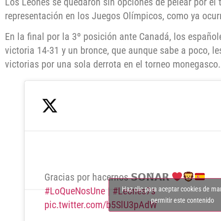
Los Leones se quedaron sin opciones de pelear por el t
representación en los Juegos Olímpicos, como ya ocurr
En la final por la 3º posición ante Canadá, los españo
victoria 14-31 y un bronce, que aunque sabe a poco, l
victorias por una sola derrota en el torneo monegasco.
Gracias por hacernos 𝗦𝗢𝗡̃𝗔𝗥
Haz clic para aceptar cookies de ma
#LoQueNosUne
|
#Leones7s
permitir este contenido
pic.twitter.com/b5SlU3pAdW