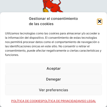
Gestionar el consentimiento
de las cookies
Utilizamos tecnologías como las cookies para almacenar y/o acceder a
la información del dispositivo. El consentimiento de estas tecnologías
nos permitirá procesar datos como el comportamiento de navegación o
las identificaciones únicas en este sitio. No consentir o retirar el
consentimiento, puede afectar negativamente a ciertas características y
funciones.
VIDEOCONFERENCIAS
POLÍTICA DE PRIVACIDAD
Aceptar
POLÍTICA DE COOKIES
POLÍTICA DE VENTAS
AVISO LEGAL
CONTACTO
Denegar
Ver preferencias
© FEDERACIÓN ESPAÑOLA DE RUGBY 2023.
DESARROLLADO POR
TOOOLS
.
POLÍTICA DE COOKIES
POLÍTICA DE PRIVACIDAD
AVISO LEGAL