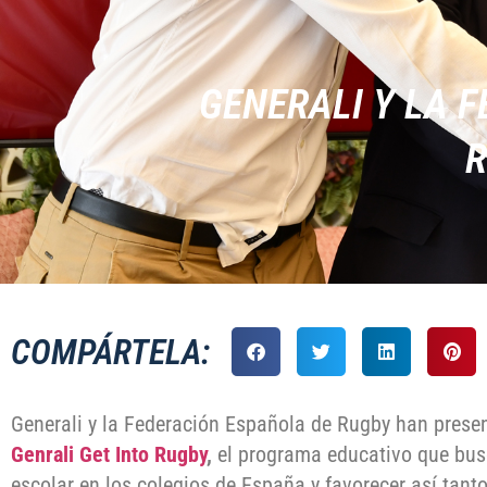
GENERALI Y LA 
R
COMPÁRTELA:
Generali y la Federación Española de Rugby han presen
Genrali Get Into Rugby
,
el programa educativo que bus
escolar en los colegios de España y favorecer así tanto