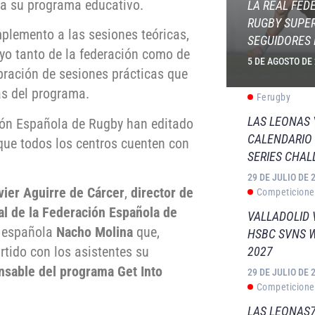
 a su programa educativo.
LA REAL FED
RUGBY SUPER
mplemento a las sesiones teóricas,
SEGUIDORES 
oyo tanto de la federación como de
5 DE AGOSTO DE
bración de sesiones prácticas que
ás del programa.
Ferugby
LAS LEONAS
ción Española de Rugby han editado
CALENDARIO 
o que todos los centros cuenten con
SERIES CHAL
29 DE JULIO DE 
vier Aguirre de Cárcer
,
director de
Competicione
al de la Federación Española de
VALLADOLID 
n española
Nacho Molina
que,
HSBC SVNS 
tido con los asistentes su
2027
onsable del programa Get Into
29 DE JULIO DE 
Competicione
LAS LEONAS7