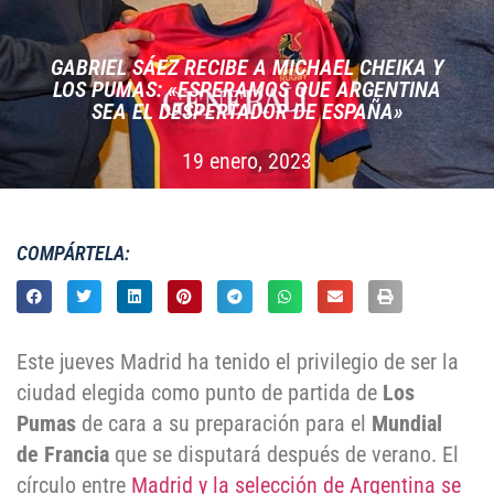
GABRIEL SÁEZ RECIBE A MICHAEL CHEIKA Y
LOS PUMAS: «ESPERAMOS QUE ARGENTINA
SEA EL DESPERTADOR DE ESPAÑA»
19 enero, 2023
COMPÁRTELA:
Este jueves Madrid ha tenido el privilegio de ser la
ciudad elegida como punto de partida de
Los
Pumas
de cara a su preparación para el
Mundial
de Francia
que se disputará después de verano. El
círculo entre
Madrid y la selección de Argentina se