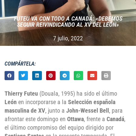
FUTEU VA CON TODO A CANADÁ: «DEBEMOS
SEGUIR REIVINDICANDO AL XV DEL LEÓN»
7 julio, 2022
COMPÁRTELA:
Thierry Futeu
(Douala, 1995) ha sido el último
León
en incorporarse a la
Selección española
masculina de XV
, junto a
John-Wessel Bell
, para
afrontar este domingo en
Ottawa
, frente a
Canadá
,
el último compromiso del equipo dirigido por