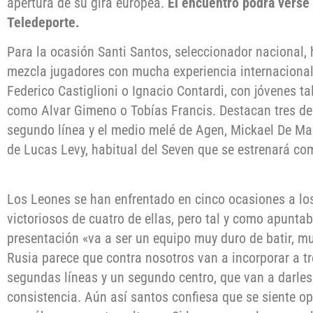
apertura de su gira europea.
El encuentro podrá verse 
Teledeporte.
Para la ocasión Santi Santos, seleccionador nacional,
mezcla jugadores con mucha experiencia internaciona
Federico Castiglioni o Ignacio Contardi, con jóvenes t
como Alvar Gimeno o Tobías Francis. Destacan tres debu
segundo línea y el medio melé de Agen, Mickael De Mar
de Lucas Levy, habitual del Seven que se estrenará co
Los Leones se han enfrentado en cinco ocasiones a lo
victoriosos de cuatro de ellas, pero tal y como apunta
presentación «va a ser un equipo muy duro de batir, muy
Rusia parece que contra nosotros van a incorporar a t
segundas líneas y un segundo centro, que van a darl
consistencia. Aún así santos confiesa que se siente o