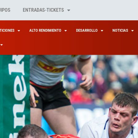
UIPOS
ENTRADAS-TICKETS
ICIONES
ALTO RENDIMIENTO
DESARROLLO
NOTICIAS