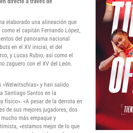
en directo a través de
 ha elaborado una alineación que
l como el capitán Fernando López,
alentos del panorama nacional
ts en el XV inicial, el del
co, y Lucas Rubio, así como el
mo zaguero con el XV del León.
s «Welwitschias» y han salido
ba Santiago Santos en la
 físico». «A pesar de la derrota en
res de sus mejores jugadores, dos
es mucho más empaque y
ptimista, «estamos mejor de lo que