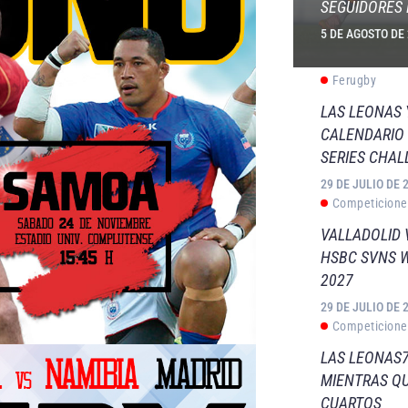
SEGUIDORES 
5 DE AGOSTO DE
Ferugby
LAS LEONAS
CALENDARIO 
SERIES CHAL
29 DE JULIO DE 
Competicione
VALLADOLID 
HSBC SVNS 
2027
29 DE JULIO DE 
Competicione
LAS LEONAS7
MIENTRAS QU
CUARTOS