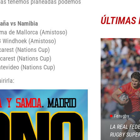
o las tenemos planeadas podemos
ÚLTIMAS 
paña vs Namibia
ma de Mallorca (Amistoso)
8 Windhoek (Amistoso)
arest (Nations Cup)
carest (Nations Cup)
tevideo (Nations Cup)
irirla:
Ferugby
LA REAL FED
RUGBY SUPER