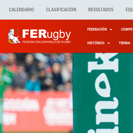
CALENDARIO
CLASIFICACIÓN
RESULTADOS
EQ
FEDERACIÓN
COMPET
HISTÓRICO
TIENDA