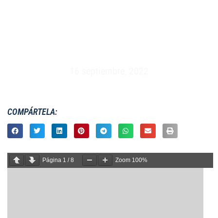
FEMENINO XV – ESPAÑA VS HONG KONG –
VALLE DEL ARCIPRESTE, MAJADAHONDA
(19/12/2015)
16 septiembre, 2022
COMPÁRTELA:
Página
1
/
8
Zoom
100%