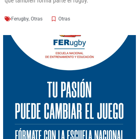
que también forma parte el rugby.
Ferugby
,
Otras
Otras