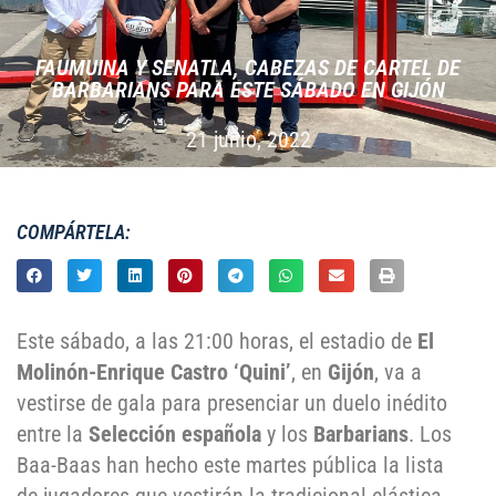
FAUMUINA Y SENATLA, CABEZAS DE CARTEL DE
BARBARIANS PARA ESTE SÁBADO EN GIJÓN
21 junio, 2022
COMPÁRTELA:
Este sábado, a las 21:00 horas, el estadio de
El
Molinón-Enrique Castro ‘Quini’
, en
Gijón
, va a
vestirse de gala para presenciar un duelo inédito
entre la
Selección española
y los
Barbarians
. Los
Baa-Baas han hecho este martes pública la lista